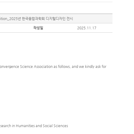
tion Exhibition_2025년 한국융합과학회 디지털디자인 전시
작성일
2025.11.17
Convergence Science Association as follows, and we kindly ask for
search in Humanities and Social Sciences