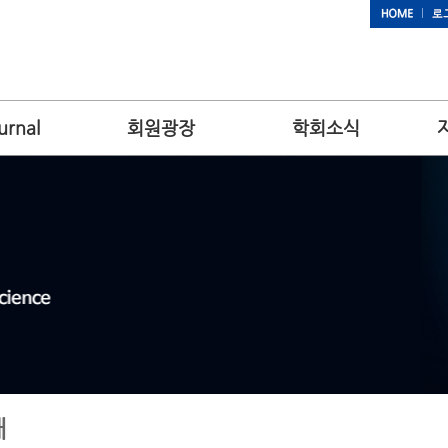
urnal
회원광장
학회소식
내