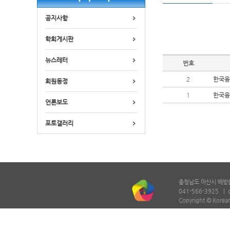
공지사항
학회게시판
뉴스레터
번호
2
한국융
회원동정
1
한국융
언론보도
포토갤러리
충청남도 아산시 배방읍 
041-566-3925 |
Copyright © Korean