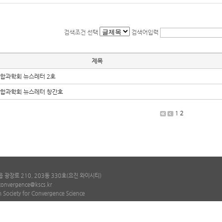
검색조건 선택
검색어입력
제목
합과학회 뉴스레터 2호
합과학회 뉴스레터 창간호
1
2
광장로 210, 203동 330호(요진 와이시티)
convergence@kscs.kr
 Society for Convergence Science