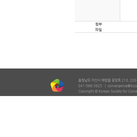
첨부
파일
충청남도 아산시 배방읍 광장로 210, 203
041-566-3925 |
convergence@kscs
Copyright © Korean Society for Conv