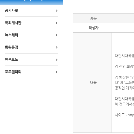
공지사항
제목
학회게시판
작성자
뉴스레터
회원동정
대전시대학생
언론보도
김 신임 회장
포토갤러리
김 회장은 "
내용
다"며 "그
공적인 개최에
대전시대학생활
해 전국에서
사이트 : htt