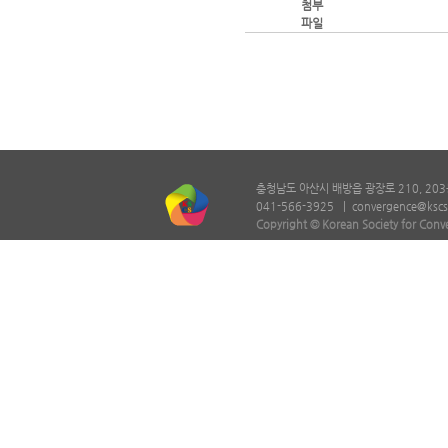
첨부
파일
충청남도 아산시 배방읍 광장로 210, 203
041-566-3925 |
convergence@kscs
Copyright © Korean Society for Conv