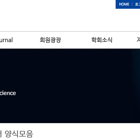
urnal
회원광장
학회소식
 양식모음