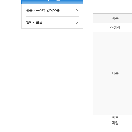
논문•포스터 양식모음
제목
일반자료실
작성자
내용
첨부
파일