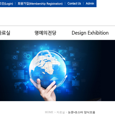
자료실
명예의전당
Design Exhibition
HOME > 자료실 >
논문•포스터 양식모음