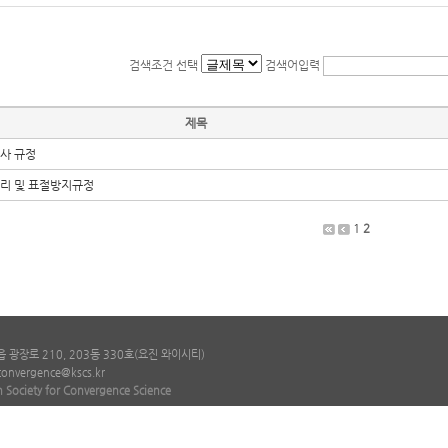
검색조건 선택
검색어입력
제목
사 규정
리 및 표절방지규정
1
2
광장로 210, 203동 330호(요진 와이시티)
convergence@kscs.kr
 Society for Convergence Science