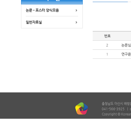
논문•포스터 양식모음
일반자료실
번호
2
논문심
1
연구윤
충청남도 아산시 배방읍 
041-566-3925 |
Copyright © Korean