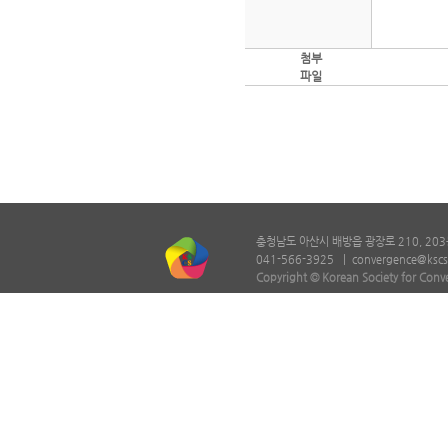
첨부
파일
충청남도 아산시 배방읍 광장로 210, 203
041-566-3925 |
convergence@kscs
Copyright © Korean Society for Conv