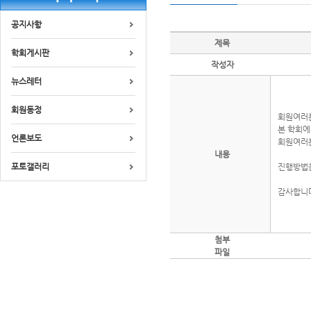
공지사항
제목
학회게시판
작성자
뉴스레터
회원동정
회원여러
본 학회에
언론보도
회원여러분
내용
포토갤러리
진행방법은
감사합니다.
첨부
파일